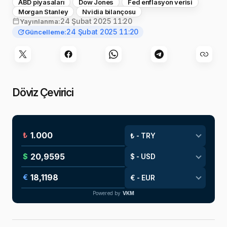
ABD piyasaları
Dow Jones
Fed enflasyon verisi
Morgan Stanley
Nvidia bilançosu
24 Şubat 2025 11:20
Yayınlanma:
24 Şubat 2025 11:20
Güncelleme:
Döviz Çevirici
₺
$
€
Powered by
VKM