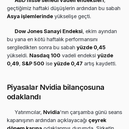
ABD hisse senedi vadeli endeksleri
,
geçtiğimiz haftaki düşüşlerin ardından bu sabah
Asya işlemlerinde
yükselişe geçti.
Dow Jones Sanayi Endeksi
, ekim ayından
bu yana en kötü haftalık performansını
sergiledikten sonra bu sabah
yüzde 0,45
yükseldi.
Nasdaq 100
vadeli endeksi
yüzde
0,49
,
S&P 500
ise
yüzde 0,47
artış kaydetti.
Piyasalar Nvidia bilançosuna
odaklandı
Yatırımcılar,
Nvidia
'nın çarşamba günü seans
kapanışının ardından açıklayacağı
çeyrek
dönem karına
odaklanmış durumda. Şirketin