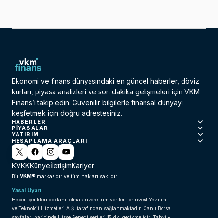
Ekonomi ve finans dünyasındaki en güncel haberler, döviz
kurları, piyasa analizleri ve son dakika gelişmeleri için VKM
Finans’ı takip edin. Güvenilir bilgilerle finansal dünyayı
keşfetmek için doğru adrestesiniz.
HABERLER
PIYASALAR
YATIRIM
HESAPLAMA ARAÇLARI
KVKK
Künye
İletişim
Kariyer
VKM®
Bir
markasıdır ve tüm hakları saklıdır.
Yasal Uyarı
Haber içerikleri de dahil olmak üzere tüm veriler ForInvest Yazılım
ve Teknoloji Hizmetleri A.Ş. tarafından sağlanmaktadır. Canlı Borsa
sayfaları haricinde Hisse Senedi verileri 15 dk. gecikmelidir. Tahvil-