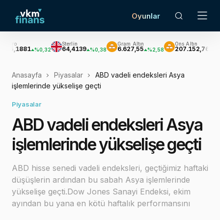
Oyunlar
Sterlin
Gram Altın
Ons Altın
881
64,4139
6.627,55
207.152,76
%0,32
%0,38
%2,58
%2,62
Anasayfa
Piyasalar
ABD vadeli endeksleri Asya
işlemlerinde yükselişe geçti
Piyasalar
ABD vadeli endeksleri Asya
işlemlerinde yükselişe geçti
ABD hisse senedi vadeli endeksleri, geçtiğimiz haftaki
düşüşlerin ardından bu sabah Asya işlemlerinde
yükselişe geçti.Dow Jones Sanayi Endeksi, ekim
ayından bu yana en kötü haftalık performansını
sergiledikten sonra bu sabah yüzde 0,45 yükseldi