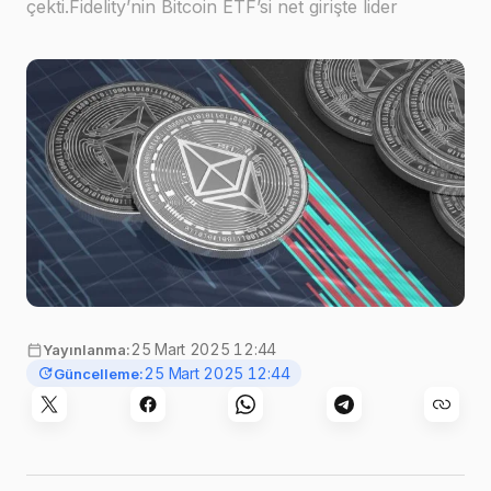
çekti.Fidelity’nin Bitcoin ETF’si net girişte lider
olduGünün en yüksek girişini, 82,85 milyon dolar ile
Fidelity Bitcoin ETF (FBTC) g…
Görsel:
DrawKit Illustrations
,
Unsplash
25 Mart 2025 12:44
Yayınlanma:
25 Mart 2025 12:44
Güncelleme: