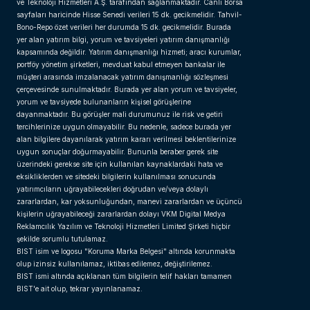
ve Teknoloji Hizmetleri A.Ş. tarafından sağlanmaktadır. Canlı Borsa
sayfaları haricinde Hisse Senedi verileri 15 dk. gecikmelidir. Tahvil-
Bono-Repo özet verileri her durumda 15 dk. gecikmelidir. Burada
yer alan yatırım bilgi, yorum ve tavsiyeleri yatırım danışmanlığı
kapsamında değildir. Yatırım danışmanlığı hizmeti; aracı kurumlar,
portföy yönetim şirketleri, mevduat kabul etmeyen bankalar ile
müşteri arasında imzalanacak yatırım danışmanlığı sözleşmesi
çerçevesinde sunulmaktadır. Burada yer alan yorum ve tavsiyeler,
yorum ve tavsiyede bulunanların kişisel görüşlerine
dayanmaktadır. Bu görüşler mali durumunuz ile risk ve getiri
tercihlerinize uygun olmayabilir. Bu nedenle, sadece burada yer
alan bilgilere dayanılarak yatırım kararı verilmesi beklentilerinize
uygun sonuçlar doğurmayabilir. Bununla beraber gerek site
üzerindeki gerekse site için kullanılan kaynaklardaki hata ve
eksikliklerden ve sitedeki bilgilerin kullanılması sonucunda
yatırımcıların uğrayabilecekleri doğrudan ve/veya dolaylı
zararlardan, kar yoksunluğundan, manevi zararlardan ve üçüncü
kişilerin uğrayabileceği zararlardan dolayı VKM Digital Medya
Reklamcılık Yazılım ve Teknoloji Hizmetleri Limited Şirketi hiçbir
şekilde sorumlu tutulamaz.
BIST isim ve logosu "Koruma Marka Belgesi" altında korunmakta
olup izinsiz kullanılamaz, iktibas edilemez, değiştirilemez.
BIST ismi altında açıklanan tüm bilgilerin telif hakları tamamen
BIST'e ait olup, tekrar yayınlanamaz.