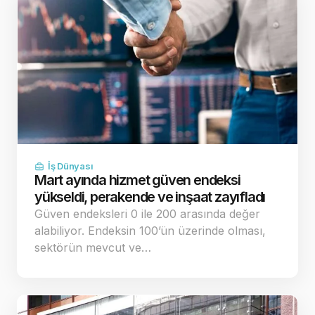
İş Dünyası
Mart ayında hizmet güven endeksi
yükseldi, perakende ve inşaat zayıfladı
Güven endeksleri 0 ile 200 arasında değer
alabiliyor. Endeksin 100’ün üzerinde olması,
sektörün mevcut ve…