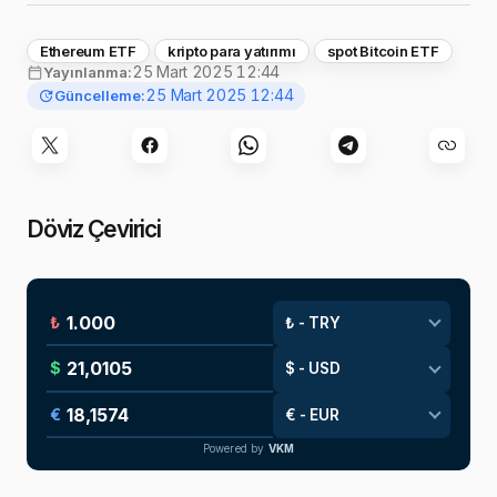
Ethereum ETF
kripto para yatırımı
spot Bitcoin ETF
25 Mart 2025 12:44
Yayınlanma:
25 Mart 2025 12:44
Güncelleme:
Döviz Çevirici
₺
$
€
Powered by
VKM