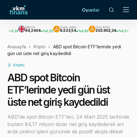
Oyunlar
Sterlin
Gram Altın
Ons Altın
Gümüş
64,2404
6.523,54
203.902,34
2.951,8
10
%0,22
%0,92
%0,92
Anasayfa
Kripto
ABD spot Bitcoin ETF’lerinde yedi
gün üst üste net giriş kaydedildi
Kripto
ABD spot Bitcoin
ETF’lerinde yedi gün üst
üste net giriş kaydedildi
ABD'de spot Bitcoin ETF'leri, 24 Mart 2025 tarihinde
toplam 84,17 milyon dolar net giriş kaydederek art
arda yedinci işlem gününde de pozitif akışla dikkat