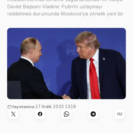
Devlet Başkanı Vladimir Putin’in uzlaşmayı
reddetmesi durumunda Moskova’ya yönelik yeni bir
yaptırım paketini devreye sokmaya hazırlanıyor
17 Aralık 2025 13:18
Yayınlanma: