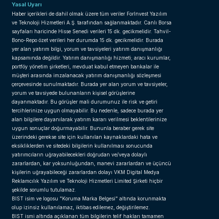
Yasal Uyarı
Haber içerikleri de dahil olmak üzere tüm veriler ForInvest Yazılım
ve Teknoloji Hizmetleri A.Ş. tarafından sağlanmaktadır. Canlı Borsa
sayfaları haricinde Hisse Senedi verileri 15 dk. gecikmelidir. Tahvil-
Bono-Repo özet verileri her durumda 15 dk. gecikmelidir. Burada
yer alan yatırım bilgi, yorum ve tavsiyeleri yatırım danışmanlığı
kapsamında değildir. Yatırım danışmanlığı hizmeti; aracı kurumlar,
portföy yönetim şirketleri, mevduat kabul etmeyen bankalar ile
müşteri arasında imzalanacak yatırım danışmanlığı sözleşmesi
çerçevesinde sunulmaktadır. Burada yer alan yorum ve tavsiyeler,
yorum ve tavsiyede bulunanların kişisel görüşlerine
dayanmaktadır. Bu görüşler mali durumunuz ile risk ve getiri
tercihlerinize uygun olmayabilir. Bu nedenle, sadece burada yer
alan bilgilere dayanılarak yatırım kararı verilmesi beklentilerinize
uygun sonuçlar doğurmayabilir. Bununla beraber gerek site
üzerindeki gerekse site için kullanılan kaynaklardaki hata ve
eksikliklerden ve sitedeki bilgilerin kullanılması sonucunda
yatırımcıların uğrayabilecekleri doğrudan ve/veya dolaylı
zararlardan, kar yoksunluğundan, manevi zararlardan ve üçüncü
kişilerin uğrayabileceği zararlardan dolayı VKM Digital Medya
Reklamcılık Yazılım ve Teknoloji Hizmetleri Limited Şirketi hiçbir
şekilde sorumlu tutulamaz.
BIST isim ve logosu "Koruma Marka Belgesi" altında korunmakta
olup izinsiz kullanılamaz, iktibas edilemez, değiştirilemez.
BIST ismi altında açıklanan tüm bilgilerin telif hakları tamamen