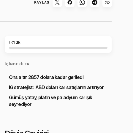
PAYLAŞ
1 dk
İÇINDEKILER
Ons altın 2857 dolara kadar geriledi
IG stratejisti: ABD doları kar satışlarını artırıyor
Gümüş yatay, platin ve paladyum karışık
seyrediyor