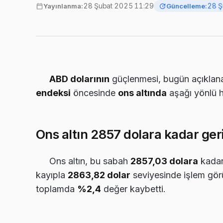
28 Şubat 2025 11:29
28 Ş
Yayınlanma:
Güncelleme:
ABD dolarının
güçlenmesi, bugün açıkla
endeksi
öncesinde
ons altında
aşağı yönlü 
Ons altın 2857 dolara kadar geri
Ons altın, bu sabah
2857,03 dolara
kadar
kayıpla
2863,82 dolar
seviyesinde işlem görü
toplamda
%2,4
değer kaybetti.