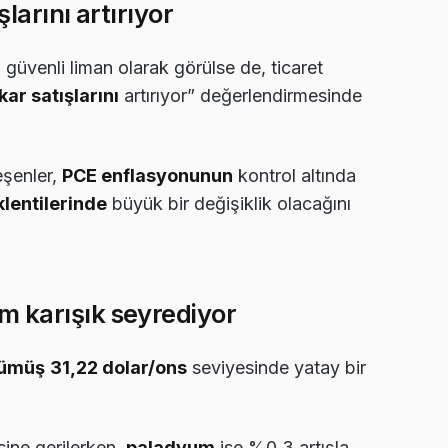
şlarını artırıyor
n, güvenli liman olarak görülse de, ticaret
kar satışlarını
artırıyor” değerlendirmesinde
leşenler,
PCE enflasyonunun
kontrol altında
klentilerinde
büyük bir değişiklik olacağını
m karışık seyrediyor
gümüş
31,22 dolar/ons
seviyesinde yatay bir
ine gerilerken,
paladyum
ise %0,3 artışla