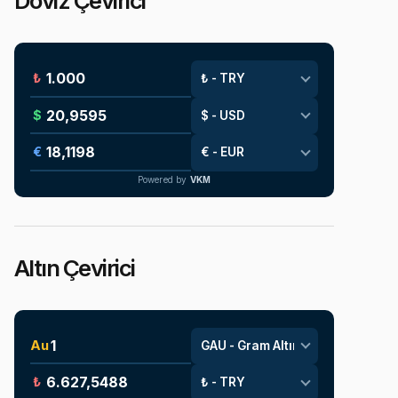
Döviz Çevirici
₺
$
€
Powered by
VKM
Altın Çevirici
Au
₺