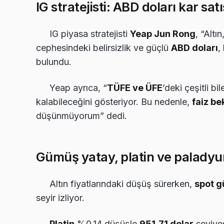
IG stratejisti: ABD doları kar satı
IG piyasa stratejisti
Yeap Jun Rong
, “Altı
cephesindeki belirsizlik ve güçlü
ABD doları
,
bulundu.
Yeap ayrıca, “
TÜFE ve ÜFE
’deki çeşitli bi
kalabileceğini gösteriyor. Bu nedenle,
faiz be
düşünmüyorum” dedi.
Gümüş yatay, platin ve paladyu
Altın fiyatlarındaki düşüş sürerken,
spot 
seyir izliyor.
Platin
%0,14 düşüşle
951,71 dolar
seviyes