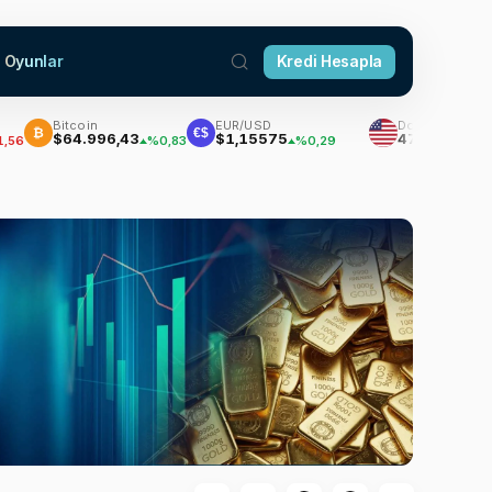
Oyunlar
Kredi Hesapla
Bitcoin
EUR/USD
Dolar
₿
€$
$64.996,43
$1,15575
47,7111
%0,83
%0,29
%0,18