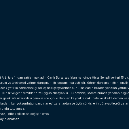
i A.Ş. tarafından sağlanmaktadır. Canlı Borsa sayfaları haricinde Hisse Senedi verileri 15 dk.
yorum ve tavsiyeleri yatırım danışmanlığı kapsamında değildir. Yatırım danışmanlığı hizmeti;
anacak yatırım danışmanlığı sözleşmesi çerçevesinde sunulmaktadır. Burada yer alan yorum v
e risk ve getiri tercihlerinize uygun olmayabilir. Bu nedenle, sadece burada yer alan bilgil
gerek site üzerindeki gerekse site için kullanılan kaynaklardaki hata ve eksikliklerden ve si
arlardan, kar yoksunluğundan, manevi zararlardan ve üçüncü kişilerin uğrayabileceği zara
 sorumlu tutulamaz.
z, iktibas edilemez, değiştirilemez.
r yayınlanamaz.