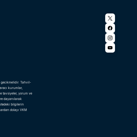
 gecikmelidir. Tahvil-
 aracı kurumlar,
e tavsiyeler, yorum ve
ere dayanılarak
tedeki bilgilerin
rlardan dolayı VKM