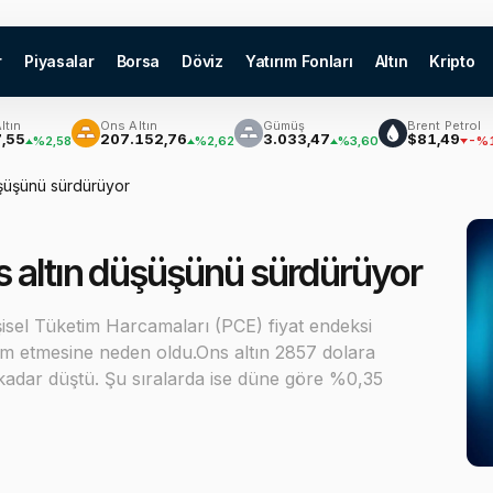
r
Piyasalar
Borsa
Döviz
Yatırım Fonları
Altın
Kripto
Ons Altın
Gümüş
Brent Petrol
207.152,76
3.033,47
$81,49
2,58
%2,62
%3,60
-%1,56
üşüşünü sürdürüyor
s altın düşüşünü sürdürüyor
isel Tüketim Harcamaları (PCE) fiyat endeksi
am etmesine neden oldu.Ons altın 2857 dolara
 kadar düştü. Şu sıralarda ise düne göre %0,35