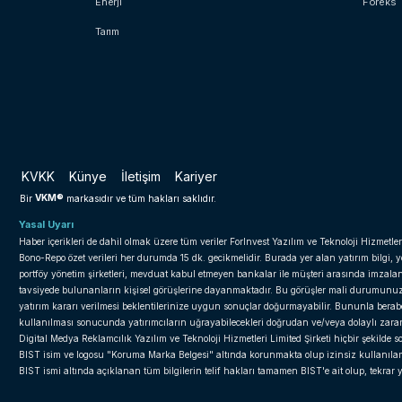
Enerji
Foreks
Tarım
KVKK
Künye
İletişim
Kariyer
VKM®
Bir
markasıdır ve tüm hakları saklıdır.
Yasal Uyarı
Haber içerikleri de dahil olmak üzere tüm veriler ForInvest Yazılım ve Teknoloji Hizmetler
Bono-Repo özet verileri her durumda 15 dk. gecikmelidir. Burada yer alan yatırım bilgi, 
portföy yönetim şirketleri, mevduat kabul etmeyen bankalar ile müşteri arasında imzal
tavsiyede bulunanların kişisel görüşlerine dayanmaktadır. Bu görüşler mali durumunuz il
yatırım kararı verilmesi beklentilerinize uygun sonuçlar doğurmayabilir. Bununla beraber 
kullanılması sonucunda yatırımcıların uğrayabilecekleri doğrudan ve/veya dolaylı zar
Digital Medya Reklamcılık Yazılım ve Teknoloji Hizmetleri Limited Şirketi hiçbir şekilde
BIST isim ve logosu "Koruma Marka Belgesi" altında korunmakta olup izinsiz kullanılama
BIST ismi altında açıklanan tüm bilgilerin telif hakları tamamen BIST'e ait olup, tekra