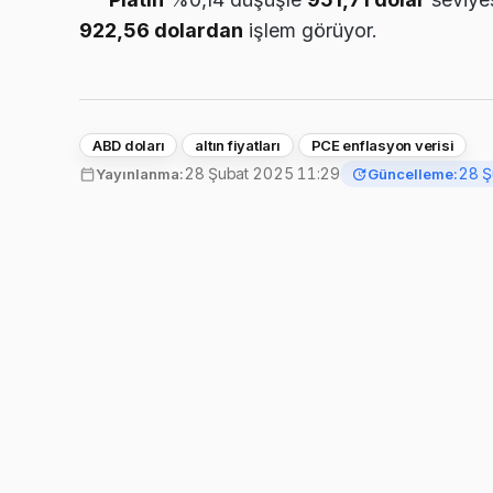
922,56 dolardan
işlem görüyor.
ABD doları
altın fiyatları
PCE enflasyon verisi
28 Şubat 2025 11:29
28 Ş
Yayınlanma:
Güncelleme: