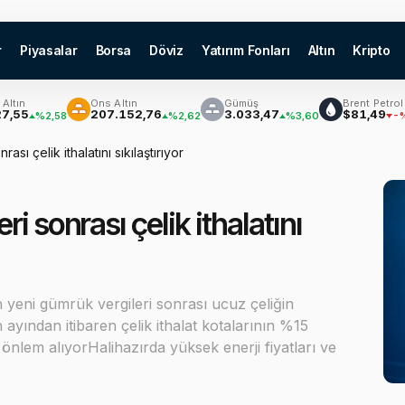
r
Piyasalar
Borsa
Döviz
Yatırım Fonları
Altın
Kripto
Ons Altın
Gümüş
Brent Petrol
207.152,76
3.033,47
$81,49
%2,58
%2,62
%3,60
-%1,56
sı çelik ithalatını sıkılaştırıyor
 sonrası çelik ithalatını
in yeni gümrük vergileri sonrası ucuz çeliğin
ayından itibaren çelik ithalat kotalarının %15
da önlem alıyorHalihazırda yüksek enerji fiyatları ve