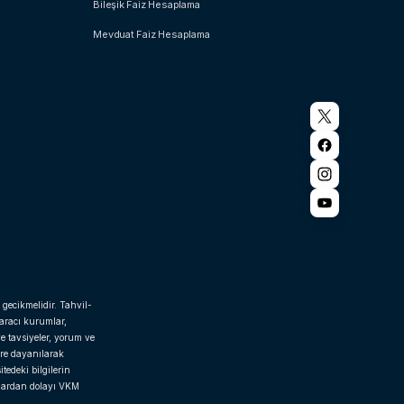
Bileşik Faiz Hesaplama
Mevduat Faiz Hesaplama
 gecikmelidir. Tahvil-
 aracı kurumlar,
e tavsiyeler, yorum ve
ere dayanılarak
tedeki bilgilerin
rlardan dolayı VKM