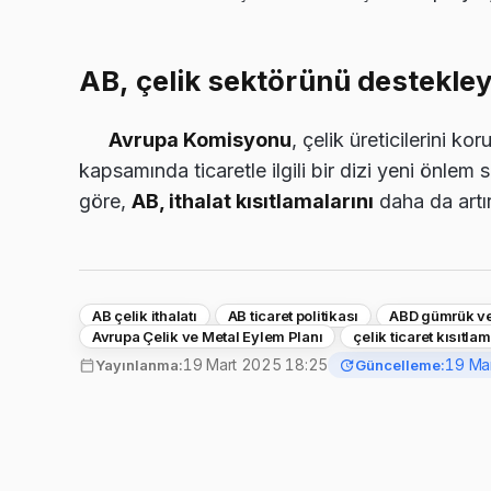
AB, çelik sektörünü destekley
Avrupa Komisyonu
, çelik üreticilerini ko
kapsamında ticaretle ilgili bir dizi yeni önlem
göre,
AB, ithalat kısıtlamalarını
daha da artı
AB çelik ithalatı
AB ticaret politikası
ABD gümrük ve
Avrupa Çelik ve Metal Eylem Planı
çelik ticaret kısıtlam
19 Mart 2025 18:25
19 Ma
Yayınlanma:
Güncelleme: