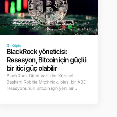
Kripto
BlackRock yöneticisi:
Resesyon, Bitcoin için güçlü
bir itici güç olabilir
BlackRock Dijital Varlıklar Küresel
Başkanı Robbie Mitchnick, olası bir ABD
resesyonunun Bitcoin için yeni bir…