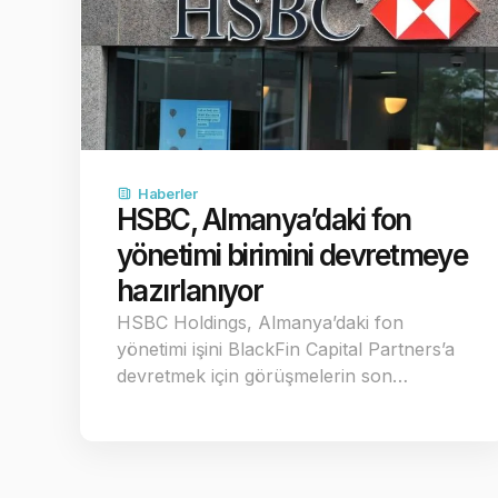
Haberler
HSBC, Almanya’daki fon
yönetimi birimini devretmeye
hazırlanıyor
HSBC Holdings, Almanya’daki fon
yönetimi işini BlackFin Capital Partners’a
devretmek için görüşmelerin son…