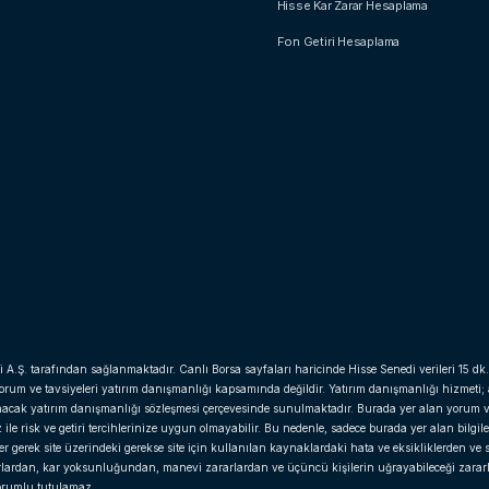
Hisse Kar Zarar Hesaplama
Fon Getiri Hesaplama
i A.Ş. tarafından sağlanmaktadır. Canlı Borsa sayfaları haricinde Hisse Senedi verileri 15 dk.
yorum ve tavsiyeleri yatırım danışmanlığı kapsamında değildir. Yatırım danışmanlığı hizmeti;
anacak yatırım danışmanlığı sözleşmesi çerçevesinde sunulmaktadır. Burada yer alan yorum v
e risk ve getiri tercihlerinize uygun olmayabilir. Bu nedenle, sadece burada yer alan bilgil
gerek site üzerindeki gerekse site için kullanılan kaynaklardaki hata ve eksikliklerden ve si
arlardan, kar yoksunluğundan, manevi zararlardan ve üçüncü kişilerin uğrayabileceği zara
 sorumlu tutulamaz.