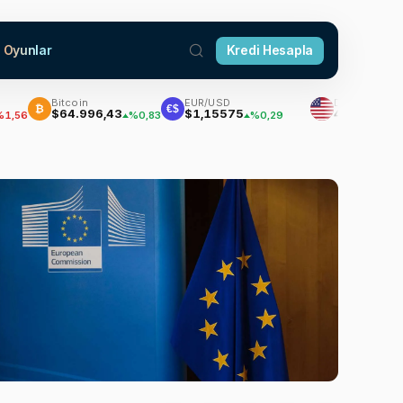
Oyunlar
Kredi Hesapla
Bitcoin
EUR/USD
Dolar
₿
€$
$64.996,43
$1,15575
47,7111
%0,83
%0,29
%0,18