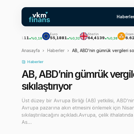
Haberle
Dolar
Euro
Sterlin
Gram Altın
47,7111
55,1881
64,4139
6.627,55
%0,18
%0,32
%0,38
Anasayfa
Haberler
AB, ABD’nin gümrük vergileri sonra
Haberler
AB, ABD’nin gümrük vergileri
sıkılaştırıyor
Üst düzey bir Avrupa Birliği (AB) yetkilisi, ABD’n
Avrupa pazarına akın etmesini önlemek için Nisan 
sıkılaştırılacağını açıkladı.Avrupa, çelik ithalatın
As…