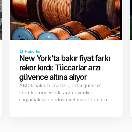
Haberler
New York’ta bakır fiyat farkı
rekor kırdı: Tüccarlar arzı
güvence altına alıyor
ABD’li bakır tüccarları, olası gümrük
tarifeleri öncesinde arz güvenliği
sağlamak için endüstriyel metali Londra…