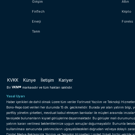
Girişim
Altın
FinTech
Kripto
Enerji
Foreks
Tarım
KVKK
Künye
İletişim
Kariyer
VKM®
Bir
markasıdır ve tüm hakları saklıdır.
Yasal Uyarı
Haber içerikleri de dahil olmak üzere tüm veriler ForInvest Yazılım ve Teknoloji Hizmetler
Bono-Repo özet verileri her durumda 15 dk. gecikmelidir. Burada yer alan yatırım bilgi, 
portföy yönetim şirketleri, mevduat kabul etmeyen bankalar ile müşteri arasında imzal
tavsiyede bulunanların kişisel görüşlerine dayanmaktadır. Bu görüşler mali durumunuz il
yatırım kararı verilmesi beklentilerinize uygun sonuçlar doğurmayabilir. Bununla beraber 
kullanılması sonucunda yatırımcıların uğrayabilecekleri doğrudan ve/veya dolaylı zar
Digital Medya Reklamcılık Yazılım ve Teknoloji Hizmetleri Limited Şirketi hiçbir şekilde