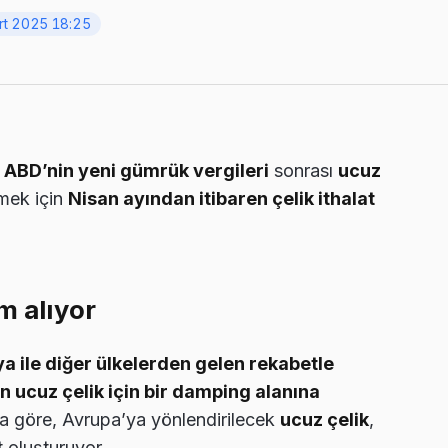
rt 2025 18:25
,
ABD’nin yeni gümrük vergileri
sonrası
ucuz
mek için
Nisan ayından itibaren çelik ithalat
m alıyor
a ile diğer ülkelerden gelen rekabetle
n ucuz çelik için bir damping alanına
ra göre, Avrupa’ya yönlendirilecek
ucuz çelik
,
t oluşturuyor.