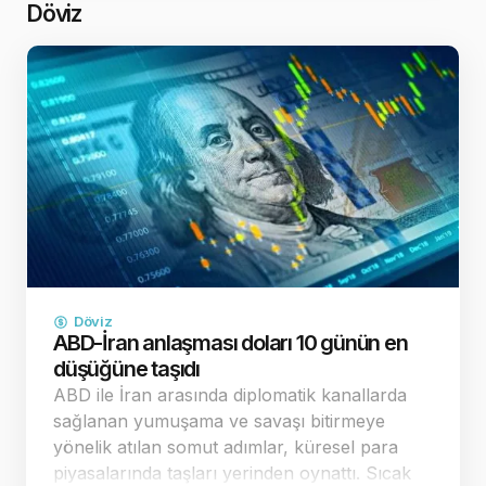
revizyonu beklent…
Döviz
Döviz
ABD-İran anlaşması doları 10 günün en
düşüğüne taşıdı
ABD ile İran arasında diplomatik kanallarda
sağlanan yumuşama ve savaşı bitirmeye
yönelik atılan somut adımlar, küresel para
piyasalarında taşları yerinden oynattı. Sıcak