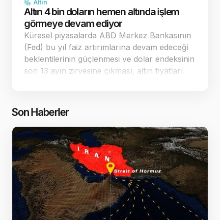
Altın
Altın 4 bin doların hemen altında işlem
görmeye devam ediyor
Küresel piyasalarda ABD Merkez Bankasının
(Fed) bu yıl faiz artırımlarına devam edeceği
beklentilerinin güçlenmesi ve dolar endeksinin
son 13 ayın zirvesine çıkması, altın fiyatları
üzerindeki baskıyı artırıyor. Yaşanan keskin
düşüşlerin ardından spot altın, 4.…
Son Haberler