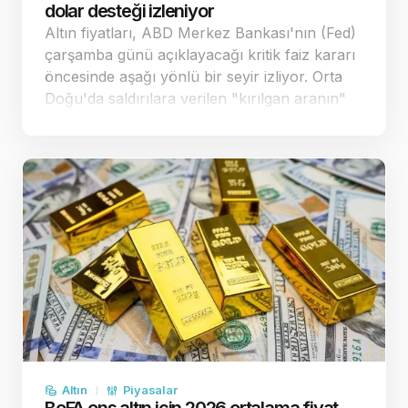
dolar desteği izleniyor
Altın fiyatları, ABD Merkez Bankası'nın (Fed)
çarşamba günü açıklayacağı kritik faiz kararı
öncesinde aşağı yönlü bir seyir izliyor. Orta
Doğu'da saldırılara verilen "kırılgan aranın"
enflasyon endişelerini bir miktar
yatıştırmasıyla spot altın, önceki sea…
Altın
Piyasalar