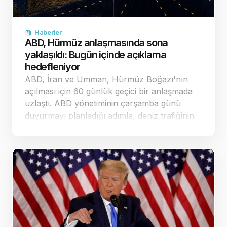
Haberler
ABD, Hürmüz anlaşmasında sona
yaklaşıldı: Bugün içinde açıklama
hedefleniyor
ABD, İran ve Umman, Hürmüz Boğazı'nın
açılması için 60 günlük geçici bir anlaşmada
uzlaştı. ABD yönetiminin çarşamba günü
duyurmayı planladığı adımla, deniz trafiğinin
güvenliği ve nükleer görüşmelerin yeniden
başlatı…