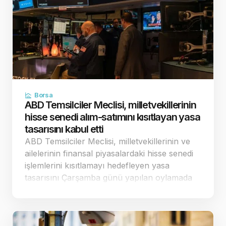
Borsa
ABD Temsilciler Meclisi, milletvekillerinin
hisse senedi alım-satımını kısıtlayan yasa
tasarısını kabul etti
ABD Temsilciler Meclisi, milletvekillerinin ve
ailelerinin finansal piyasalardaki hisse senedi
işlemlerini kısıtlamayı hedefleyen yasa
tasarısını Çarşamba günü yapılan oylamada
198'e karşı 232 oyla kabul etti. Tam bir
finansal yasak getirmek yerine sınırlandırılmış
düzenlemeler…