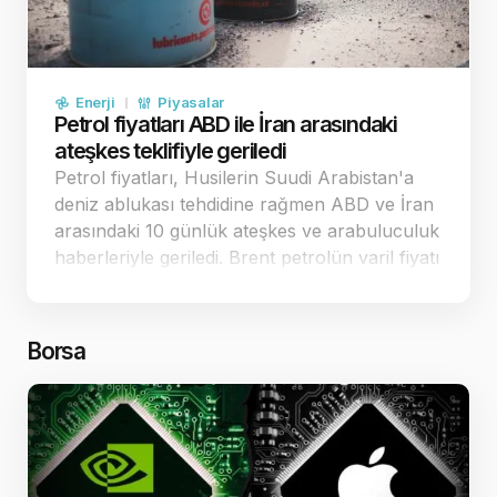
Enerji
Piyasalar
Petrol fiyatları ABD ile İran arasındaki
ateşkes teklifiyle geriledi
Petrol fiyatları, Husilerin Suudi Arabistan'a
deniz ablukası tehdidine rağmen ABD ve İran
arasındaki 10 günlük ateşkes ve arabuluculuk
haberleriyle geriledi. Brent petrolün varil fiyatı
88,48 dolar seviyesine çekildi. Diplomatik
temaslar ve ateşkes teklifi petrol fiyatlarını
ge…
Borsa