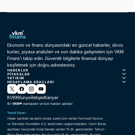
Ekonomi ve finans dünyasındaki en güncel haberler, döviz
kurları, piyasa analizleri ve son dakika gelişmeleri için VKM
Finans’ı takip edin. Güvenilir bilgilerle finansal dünyayı
keşfetmek için doğru adrestesiniz.
HABERLER
PIYASALAR
YATIRIM
HESAPLAMA ARAÇLARI
KVKK
Künye
İletişim
Kariyer
VKM®
Bir
markasıdır ve tüm hakları saklıdır.
Yasal Uyarı
Haber içerikleri de dahil olmak üzere tüm veriler ForInvest Yazılım
ve Teknoloji Hizmetleri A.Ş. tarafından sağlanmaktadır. Canlı Borsa
sayfaları haricinde Hisse Senedi verileri 15 dk. gecikmelidir. Tahvil-
Bono-Repo özet verileri her durumda 15 dk. gecikmelidir. Burada