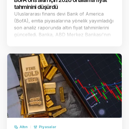
BoFA ons altın için 2026 ortalama fiyat
tahminini düşürdü
Uluslararası finans devi Bank of America
(BofA), emtia piyasalarına yönelik yayımladığı
son analiz raporunda altın fiyat tahminlerini
güncelledi. Banka, ABD Merkez Bankası'nın
(Fed) para politikasındaki duruşuna yönelik
beklentiler doğrultusunda ons altın
öngörülerinde …
Altın
Piyasalar