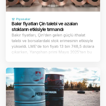
Piyasalar
Bakır fiyatları Çin talebi ve azalan
stokların etkisiyle tırmandı
Bakır fiyatları, Çin'den gelen güçlü ithalat
talebi ve borsalardaki stok erimesinin etkisiyle
yükseldi. LME'de ton fiyatı 13 bin 748,5 dolara
çıkarken, Yangshan primi Mayıs 2025'ten bu
yana en yüksek seviyesini gördü. Çin'den
gelen gü&cc…