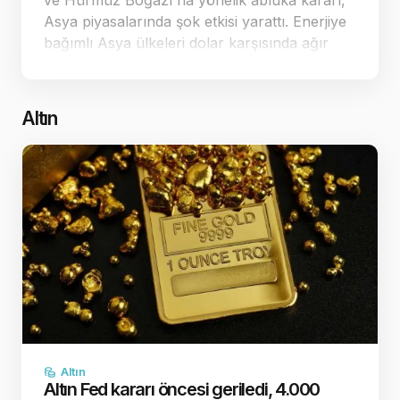
ve Hürmüz Boğazı'na yönelik abluka kararı,
Asya piyasalarında şok etkisi yarattı. Enerjiye
bağımlı Asya ülkeleri dolar karşısında ağır
kayıplar verirken, ticaret dengeleri yeniden
şekilleniyor. Jeopolitik ç…
Altın
Altın
Altın Fed kararı öncesi geriledi, 4.000