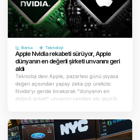
Borsa
Teknoloji
Apple Nvidia rekabeti sürüyor, Apple
dünyanın en değerli şirketi unvanını geri
aldı
Teknoloji devi Apple, pazartesi günü piyasa
değeri açısından yapay zeka çip üreticisi
Nvidia'yı geride bırakarak "dünyanın en
değerli şirketi" unvanını yeniden ele geçirdi.
Apple'ın stratejik harcama kararları,
yatırımcılar nezdinde şirketi rakiplerinden
pozi…