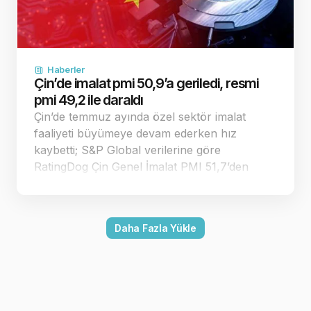
Haberler
Çin’de imalat pmi 50,9’a geriledi, resmi
pmi 49,2 ile daraldı
Çin’de temmuz ayında özel sektör imalat
faaliyeti büyümeye devam ederken hız
kaybetti; S&P Global verilerine göre
RatingDog Çin Genel İmalat PMI 51,7’den
50,9’a geriledi. Endeks 50 eşiğinin üzerinde
kalırken resmi imalat PMI 49,2 ile daralmaya
döndü. Çin’in özel sektör imalat pmi
Daha Fazla Yükle
temmuzda 50,9’a…