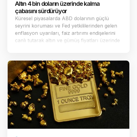
Altın 4 bin doların üzerinde kalma
çabasını sürdürüyor
Küresel piyasalarda ABD dolarının güçlü
seyrini koruması ve Fed yetkililerinden gelen
enflasyon uyarıları, faiz artırımı endişelerini
canlı tutarak altın ve gümüş fiyatları üzerinde
baskı yaratmaya devam ediyor. Dün ABD'de
açıklanan veriler sonrası fa…