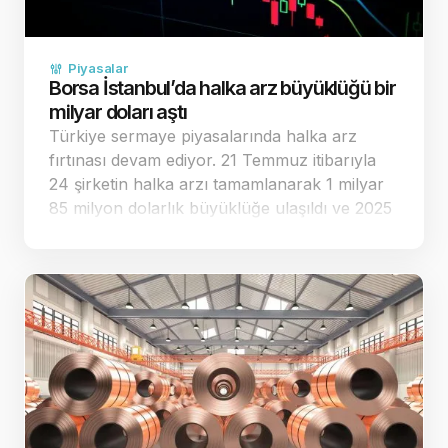
Piyasalar
Borsa İstanbul’da halka arz büyüklüğü bir
milyar doları aştı
Türkiye sermaye piyasalarında halka arz
fırtınası devam ediyor. 21 Temmuz itibarıyla
24 şirketin halka arzı tamamlanarak 1 milyar
85 milyon dolarlık büyüklüğe ulaşıldı ve 2025
yılının toplam performansı geride bırakıldı.
Halka arz sayısı ilk yedi ayda geçen yılın
tamamını …