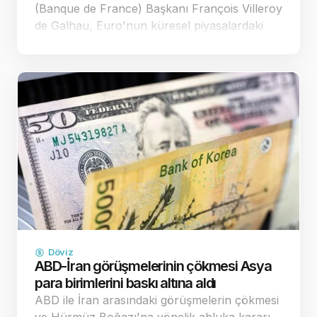
(Banque de France) Başkanı François Villeroy
de Galhau, Euro'nun küresel piyasalardaki
zayıf seyrinin Avrupa'nın fiyat istikrarı
hedefleri üzerinde yarattığı yıkıcı etkilere
dikkat çekerek, y…
Döviz
ABD-İran görüşmelerinin çökmesi Asya
para birimlerini baskı altına aldı
ABD ile İran arasındaki görüşmelerin çökmesi