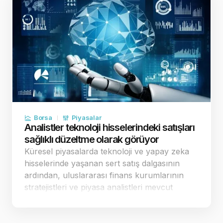
Borsa
Piyasalar
Analistler teknoloji hisselerindeki satışları
sağlıklı düzeltme olarak görüyor
Küresel piyasalarda teknoloji ve yapay zeka
hisselerinde yaşanan sert satış dalgasının
ardından, uluslararası finans kurumlarının
stratejistleri ve piyasa analistleri mevcut
tablonun arka planını değerlendirdi.
Uzmanlar, borsaların sürekli yukarı yönlü kâr