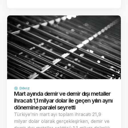
çatışma riskinin ve buna bağlı enerji kaynaklı
enflasyon endişelerinin dağılması, küresel
yatırımcıların "g…
Döviz
Mart ayında demir ve demir dışı metaller
ihracatı 1,1 milyar dolar ile geçen yılın aynı
dönemine paralel seyretti
Türkiye’nin mart ayı toplam ihracatı 21,9
milyar dolar olarak gerçekleşirken, demir ve