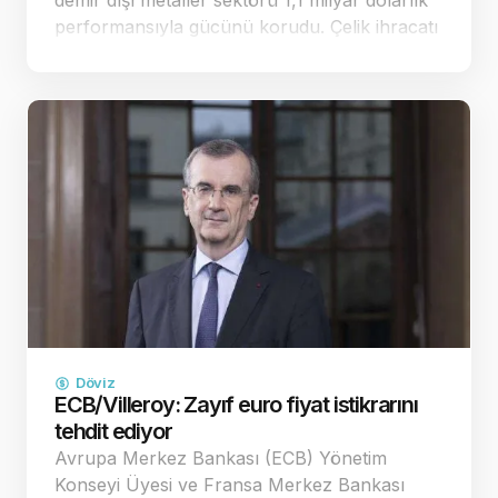
demir dışı metaller sektörü 1,1 milyar dolarlık
performansıyla gücünü korudu. Çelik ihracatı
ise yüzde 0,8 artışla 1,6 milyar dolara
ulaşarak dikkat çe…
Döviz
ECB/Villeroy: Zayıf euro fiyat istikrarını
tehdit ediyor
Avrupa Merkez Bankası (ECB) Yönetim
Konseyi Üyesi ve Fransa Merkez Bankası