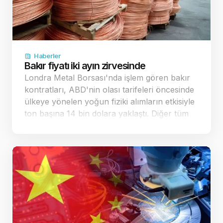
Haberler
Bakır fiyatı iki ayın zirvesinde
Londra Metal Borsası'nda işlem gören bakır
kontratları, ABD'nin olası tarifeleri öncesinde
ülkeye yönelen yoğun fiziki alımların etkisiyle
ton başına 14 bin dolara yaklaştı. Diğer tüm
sanayi metallerinde de belirgin yükselişler
kaydedildi. Küresel piyasalarda bakır…