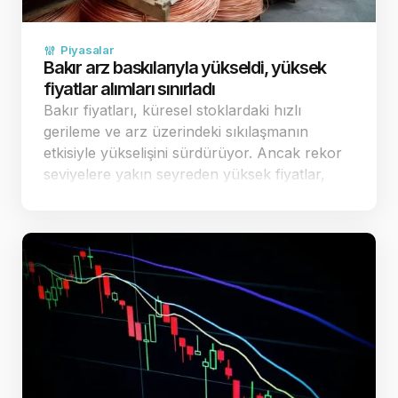
Piyasalar
Bakır arz baskılarıyla yükseldi, yüksek
fiyatlar alımları sınırladı
Bakır fiyatları, küresel stoklardaki hızlı
gerileme ve arz üzerindeki sıkılaşmanın
etkisiyle yükselişini sürdürüyor. Ancak rekor
seviyelere yakın seyreden yüksek fiyatlar,
fiziki piyasadaki alıcıların temkinli
davranmasına ve alımların sınırlı kalmasına
yol a&ccedi…