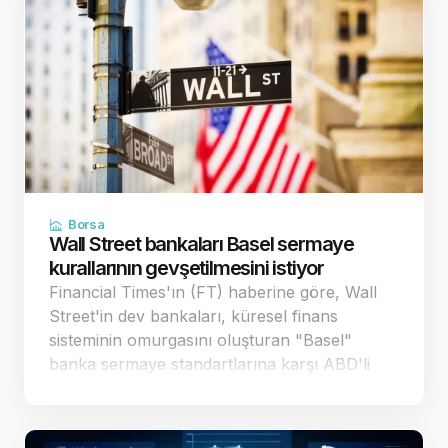
Borsa
Wall Street bankaları Basel sermaye
kurallarının gevşetilmesini istiyor
Financial Times'ın (FT) haberine göre, Wall
Street'in dev bankaları, küresel finans
sisteminin omurgasını oluşturan "Basel"
banka sermaye standartlarına karşı ABD'li
düzenleyici kurumlara yönelik baskısını
artırdı. Bankalar, mevcut taslağın 29 trilyon
dolar büyüklü…