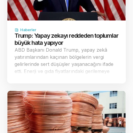
Haberler
Trump: Yapay zekayı reddeden toplumlar
büyük hata yapıyor
ABD Başkanı Donald Trump, yapay zekâ
yatırımlarından kaçınan bölgelerin vergi
gelirlerinde sert düşüşler yaşanacağını ifade
etti. Enerji ve gıda fiyatlarındaki gerilemeye
dikkat çeken Trump, ekonomi yönetimine
geçer not verdi. Yapay zekâ yatırımla…