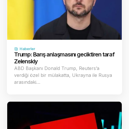
Haberler
Trump: Barış anlaşmasını geciktiren taraf
Zelenskiy
ABD Başkanı Donald Trump, Reuters’a
verdiği özel bir mülakatta, Ukrayna ile Rusya
arasındaki…