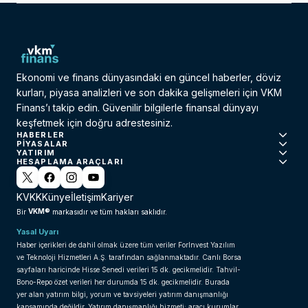
Ekonomi ve finans dünyasındaki en güncel haberler, döviz
kurları, piyasa analizleri ve son dakika gelişmeleri için VKM
Finans’ı takip edin. Güvenilir bilgilerle finansal dünyayı
keşfetmek için doğru adrestesiniz.
HABERLER
PIYASALAR
YATIRIM
HESAPLAMA ARAÇLARI
KVKK
Künye
İletişim
Kariyer
VKM®
Bir
markasıdır ve tüm hakları saklıdır.
Yasal Uyarı
Haber içerikleri de dahil olmak üzere tüm veriler ForInvest Yazılım
ve Teknoloji Hizmetleri A.Ş. tarafından sağlanmaktadır. Canlı Borsa
sayfaları haricinde Hisse Senedi verileri 15 dk. gecikmelidir. Tahvil-
Bono-Repo özet verileri her durumda 15 dk. gecikmelidir. Burada
yer alan yatırım bilgi, yorum ve tavsiyeleri yatırım danışmanlığı
kapsamında değildir. Yatırım danışmanlığı hizmeti; aracı kurumlar,