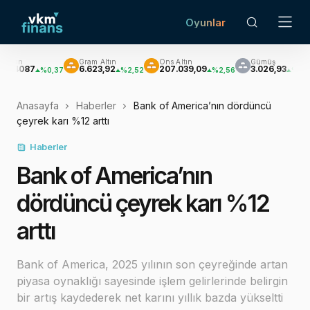
Oyunlar
Gram Altın
Ons Altın
Gümüş
Brent
6.623,92
207.039,09
3.026,93
$81
%0,37
%2,52
%2,56
%3,38
Anasayfa
Haberler
Bank of America’nın dördüncü
çeyrek karı %12 arttı
Haberler
Bank of America’nın
dördüncü çeyrek karı %12
arttı
Bank of America, 2025 yılının son çeyreğinde artan
piyasa oynaklığı sayesinde işlem gelirlerinde belirgin
bir artış kaydederek net karını yıllık bazda yükseltti