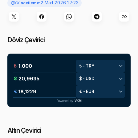
2 Mart 2026 17:23
Güncelleme:
Döviz Çevirici
₺
$
€
Powered by
VKM
Altın Çevirici